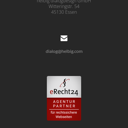
helbig dialogdesign GmbH
Witteringstr. 54
45130 Essen
dialog@helbig.com