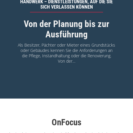
NSTLEISTUNGEN, AUF DIE SIE
EINZELHANDEL – BURG.BRIL
VERLASSEN KÖNNEN
CHECK-UP FÜR DIE
 Planung bis zur
Augengesundheit
usführung
Michael Zander und Klaus Schu
seit Ihrem Start vor 14 Jahren in
ter oder Mieter eines Grundstücks
Ihre hohe Kompetenz und den 
ennen Sie die Anforderungen an
im neuester Tech
andhaltung oder die Renovierung.
Von der…
OnFocus