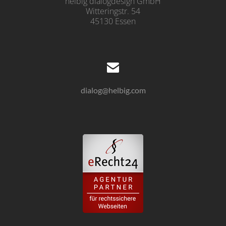
helbig dialogdesign GmbH
Witteringstr. 54
45130 Essen
dialog@helbig.com