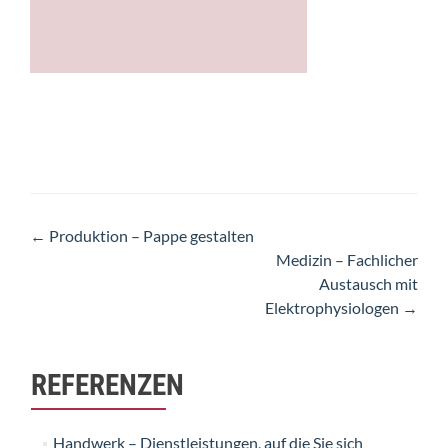
Artikel-
←
Produktion – Pappe gestalten
Medizin – Fachlicher
Navigation
Austausch mit
Elektrophysiologen
→
REFERENZEN
Handwerk – Dienstleistungen, auf die Sie sich