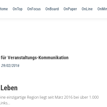
Home
OnTop
OnFocus
OnBoard
OnPaper
OnLine
OnMi
e für Veranstaltungs-Kommunikation
m
29/02/2016
 Leben
eine einzigartige Region liegt seit März 2016 bei über 1.000
Links…