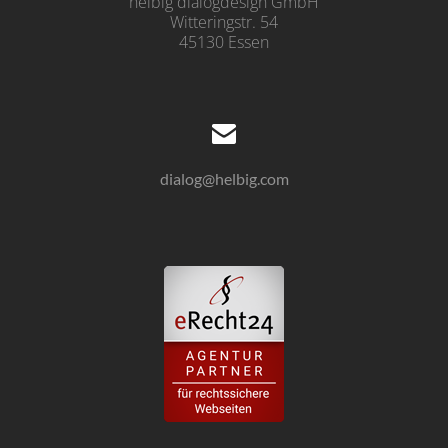
helbig dialogdesign GmbH
Witteringstr. 54
45130 Essen
dialog@helbig.com