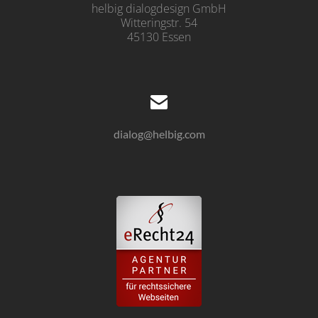
helbig dialogdesign GmbH
Witteringstr. 54
45130 Essen
dialog@helbig.com