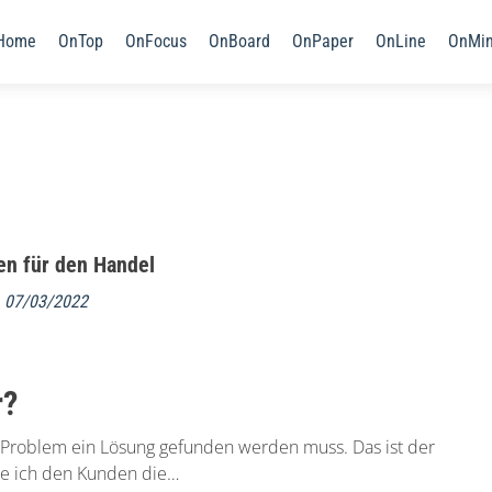
Home
OnTop
OnFocus
OnBoard
OnPaper
OnLine
OnMi
en für den Handel
m
07/03/2022
r?
n Problem ein Lösung gefunden werden muss. Das ist der
re ich den Kunden die…