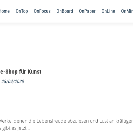
Home
OnTop
OnFocus
OnBoard
OnPaper
OnLine
OnMi
ne-Shop für Kunst
m
28/04/2020
nd Werke, denen die Lebensfreude abzulesen und Lust an kräftige
 gibt es jetzt…