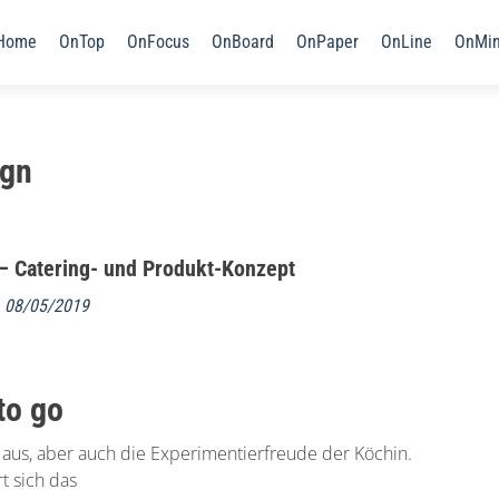
Home
OnTop
OnFocus
OnBoard
OnPaper
OnLine
OnMi
ign
– Catering- und Produkt-Konzept
m
08/05/2019
to go
 aus, aber auch die Experimentierfreude der Köchin.
 sich das