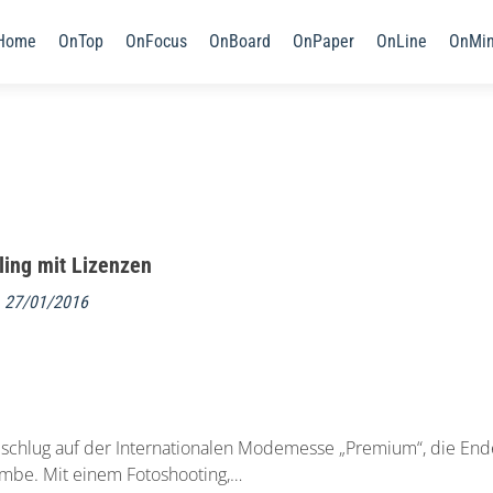
Home
OnTop
OnFocus
OnBoard
OnPaper
OnLine
OnMi
ling mit Lizenzen
m
27/01/2016
hlug auf der Internationalen Modemesse „Premium“, die End
Bombe. Mit einem Fotoshooting,…